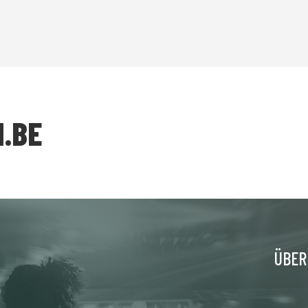
I.BE
ÜBER