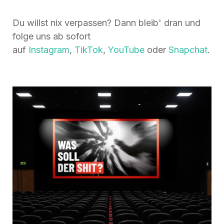
Du willst nix verpassen? Dann bleib' dran und
folge uns ab sofort
auf
Instagram
,
TikTok
,
YouTube
oder
Snapchat
.